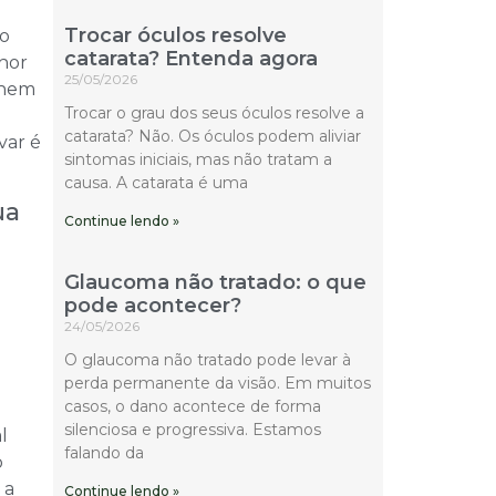
Trocar óculos resolve
 o
catarata? Entenda agora
lhor
25/05/2026
 nem
Trocar o grau dos seus óculos resolve a
catarata? Não. Os óculos podem aliviar
var é
sintomas iniciais, mas não tratam a
causa. A catarata é uma
ua
Continue lendo »
Glaucoma não tratado: o que
pode acontecer?
24/05/2026
O glaucoma não tratado pode levar à
perda permanente da visão. Em muitos
casos, o dano acontece de forma
silenciosa e progressiva. Estamos
l
falando da
o
 a
Continue lendo »