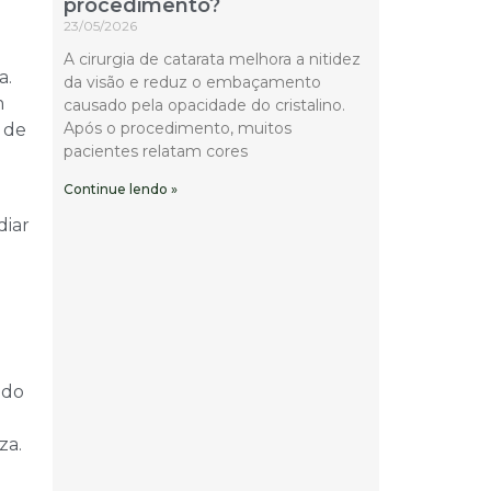
procedimento?
23/05/2026
A cirurgia de catarata melhora a nitidez
a.
da visão e reduz o embaçamento
m
causado pela opacidade do cristalino.
Após o procedimento, muitos
o de
pacientes relatam cores
Continue lendo »
diar
ndo
za.