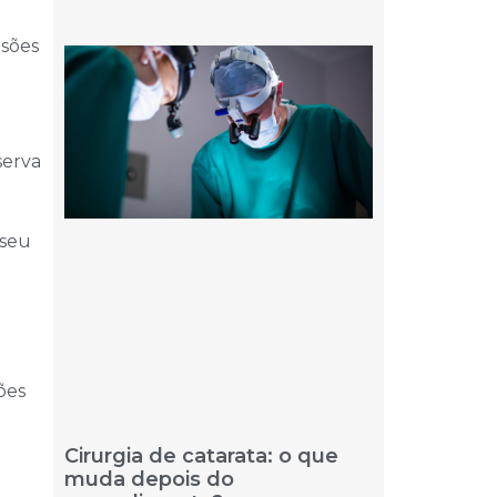
isões
serva
o
 seu
ões
Cirurgia de catarata: o que
muda depois do