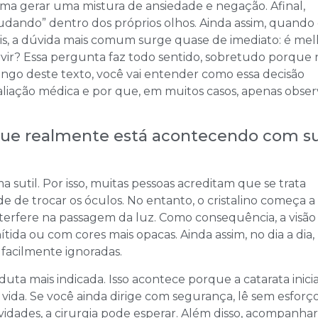
uma gerar uma mistura de ansiedade e negação. Afinal,
dando” dentro dos próprios olhos. Ainda assim, quando
iais, a dúvida mais comum surge quase de imediato: é me
vir? Essa pergunta faz todo sentido, sobretudo porque
longo deste texto, você vai entender como essa decisão
liação médica e por que, em muitos casos, apenas obser
o que realmente está acontecendo com s
ma sutil. Por isso, muitas pessoas acreditam que se trata
e de trocar os óculos. No entanto, o cristalino começa a
nterfere na passagem da luz. Como consequência, a visão
da ou com cores mais opacas. Ainda assim, no dia a dia,
acilmente ignoradas.
uta mais indicada. Isso acontece porque a catarata inicia
da. Se você ainda dirige com segurança, lê sem esforç
vidades, a cirurgia pode esperar. Além disso, acompanhar