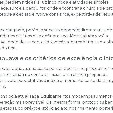
es perdem nitidez, a luz incomoda e atividades simples
tece, surge a pergunta: onde encontrar a cirurgia de cat
que a decisão envolve confiança, expectativa de resul
o consagrado, porém o sucesso depende diretamente de
ender os critérios que definem excelência ajuda você a
. Ao longo deste conteúdo, você vai perceber que escol
do final.
puava e os critérios de excelência clíni
em Guarapuava, não basta pensar apenas no procedimen
antes, ainda na consulta inicial. Uma clínica preparada
, avalia expectativas e indica o momento certo da cirurg
os.
r tecnologia atualizada. Equipamentos modernos aumenta
peração mais previsível. Da mesma forma, protocolos be
s etapas, do pré-operatório ao acompanhamento posteri