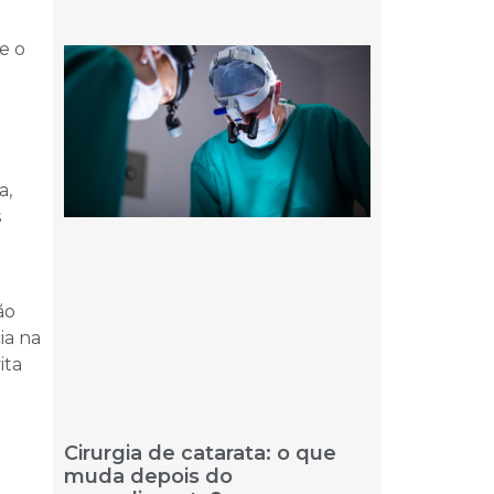
e o
a,
s
ão
ia na
ita
Cirurgia de catarata: o que
muda depois do