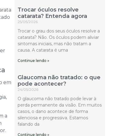
Trocar óculos resolve
arata
catarata? Entenda agora
tado
25/05/2026
Trocar o grau dos seus óculos resolve a
catarata? Não. Os óculos podem aliviar
sintomas iniciais, mas não tratam a
causa. A catarata é uma
her
Continue lendo »
ca
Glaucoma não tratado: o que
to em
pode acontecer?
24/05/2026
ia,
O glaucoma não tratado pode levar à
perda permanente da visão. Em muitos
casos, o dano acontece de forma
m a
silenciosa e progressiva. Estamos
m
falando da
or.
Continue lendo »