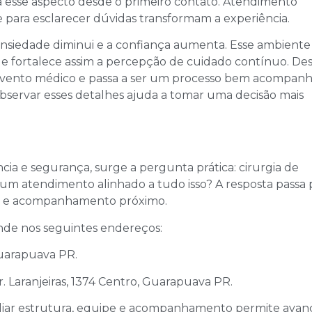
esse aspecto desde o primeiro contato. Atendimento
e para esclarecer dúvidas transformam a experiência.
ansiedade diminui e a confiança aumenta. Esse ambiente
e fortalece assim a percepção de cuidado contínuo. De
m evento médico e passa a ser um processo bem acompan
observar esses detalhes ajuda a tomar uma decisão mais
cia e segurança, surge a pergunta prática: cirurgia de
um atendimento alinhado a tudo isso? A resposta passa 
ia e acompanhamento próximo.
nde nos seguintes endereços:
uarapuava PR.
. Laranjeiras, 1374 Centro, Guarapuava PR.
aliar estrutura, equipe e acompanhamento permite avan