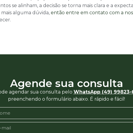
s se alinham, a decisão se torna mais clara e a expecta
m mais alguma dúvida,
então entre em contato com a nos
ecer.
Agende sua consulta
ode agendar sua consulta pelo
WhatsApp (49) 99823-
preenchendo o formulário abaixo. É rápido e fácil!