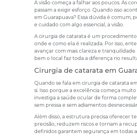
A visão começa a falhar aos poucos. As cor
passam a exigir esforço. Quando isso acon
em Guarapuava? Essa dúvida é comum, por
e cuidado com algo essencial, a visão.
A cirurgia de catarata é um procediment
onde e como ela é realizada. Por isso, ent
avançar com mais clareza e tranquilidade
bem o local faz toda a diferença no resulta
Cirurgia de catarata em Guara
Quando se fala em cirurgia de catarata 
si. Isso porque a excelência começa muito 
investiga a saúde ocular de forma completa
sem pressa e sem adiamentos desnecessári
Além disso, a estrutura precisa oferece
precisão, reduzem riscos e tornam a recu
definidos garantem segurança em todas a