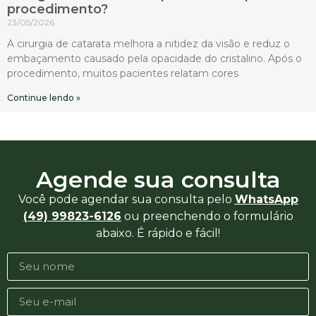
procedimento?
23/05/2026
A cirurgia de catarata melhora a nitidez da visão e reduz o
embaçamento causado pela opacidade do cristalino. Após o
procedimento, muitos pacientes relatam cores
Continue lendo »
Agende sua consulta
Você pode agendar sua consulta pelo
WhatsApp
(49) 99823-6126
ou preenchendo o formulário
abaixo. É rápido e fácil!